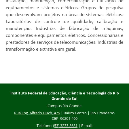
instalação, manutenção, comercialização e utilização de
equipamentos e sistemas elétricos. Grupos de pesquisa
que desenvolvam projetos na área de sistemas elétricos.
Laboratórios de controle de qualidade, calibração e
manutenção. Indústrias de fabricação de máquinas,
componentes e equipamentos elétricos. Concessionárias e
prestadores de serviços de telecomunicações. Indústrias de
transformação e extrativa em geral.
Instituto Federal de Educação, Ciência e Tecnologia do Rio
Grande do Sul
Campus Rio Grande
Rua Eng. Alfredo Huch, 475
| Bairro Centro | Rio Grande/RS
CEP: 96201-460
Telefone:
(53) 3233-8681
| E-mail: